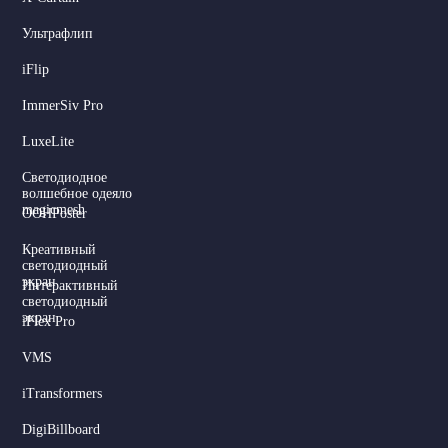
Ультрафлип
iFlip
ImmerSiv Pro
LuxeLite
Светодиодное
волшебное одеяло
magicmesh
OOHPoster
Креативный
светодиодный
экран
Интерактивный
светодиодный
экран
iFlex Pro
VMS
iTransformers
DigiBillboard