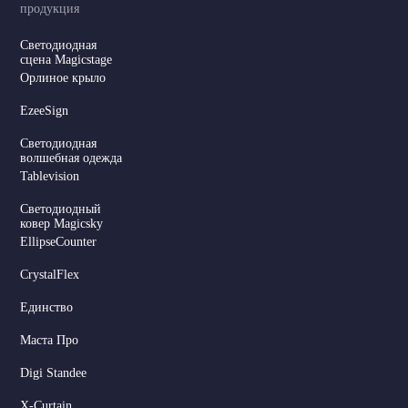
продукция
Светодиодная
сцена Magicstage
Орлиное крыло
EzeeSign
Светодиодная
волшебная одежда
Tablevision
Светодиодный
ковер Magicsky
EllipseCounter
CrystalFlex
Единство
Маста Про
Digi Standee
X-Curtain