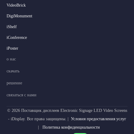
VideoBrick
DigiMonument
Serbian
iShelf
Dutch
iConference
Hindi
iPoster
Italian
о нас
Korean
скачать
Japanese
решение
German
Spanish
связаться с нами
Portuguese
© 2026 Поставщик дисплеев Electronic Signage LED Video Screens
French
- iDisplay. Все права защищены. |
Условия предоставления услуг
Arabic
|
Политика конфиденциальности