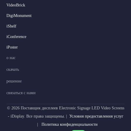
VideoBrick
DigiMonument
Serbian
iShelf
Dutch
iConference
Hindi
iPoster
Italian
о нас
Korean
скачать
Japanese
решение
German
Spanish
связаться с нами
Portuguese
© 2026 Поставщик дисплеев Electronic Signage LED Video Screens
French
- iDisplay. Все права защищены. |
Условия предоставления услуг
Arabic
|
Политика конфиденциальности