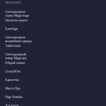
продукция
Светодиодная
сцена Magicstage
Орлиное крыло
EzeeSign
Светодиодная
волшебная одежда
Tablevision
Светодиодный
ковер Magicsky
EllipseCounter
CrystalFlex
Единство
Маста Про
Digi Standee
X-Curtain