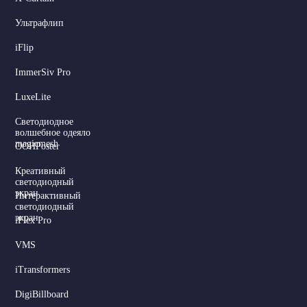
Ультрафлип
iFlip
ImmerSiv Pro
LuxeLite
Светодиодное
волшебное одеяло
magicmesh
OOHPoster
Креативный
светодиодный
экран
Интерактивный
светодиодный
экран
iFlex Pro
VMS
iTransformers
DigiBillboard