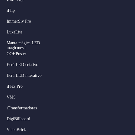
iFlip
ImmerSiv Pro
LuxeLite
Manta mágica LED
magicmesh
OOHPoster
Ecrã LED criativo
Ecrã LED interativo
iFlex Pro
VMS
iTransformadores
DigiBillboard
VideoBrick