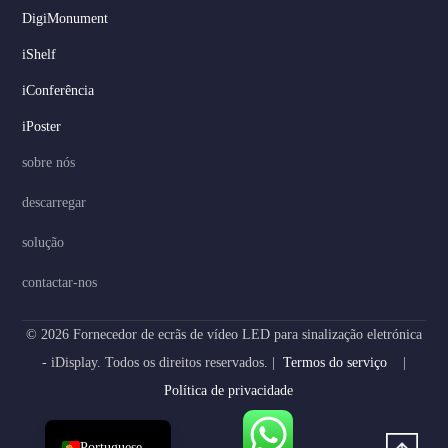
DigiMonument
Serbian
iShelf
Dutch
iConferência
Hindi
iPoster
Italian
sobre nós
Russian
descarregar
Korean
solução
Japanese
German
contactar-nos
Spanish
© 2026 Fornecedor de ecrãs de vídeo LED para sinalização eletrónica
French
- iDisplay. Todos os direitos reservados. |
Termos do serviço
|
Arabic
Política de privacidade
English
Portuguese