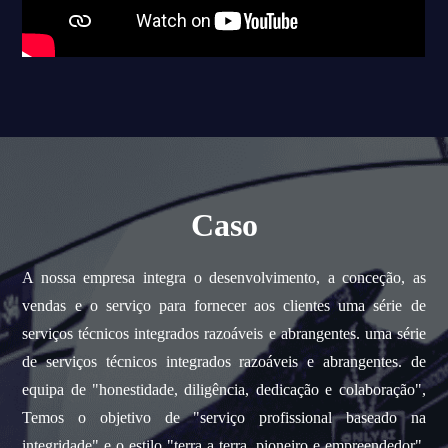
Caso
A nossa empresa integra o desenvolvimento, a conceção, as
vendas e o serviço para fornecer aos clientes uma série de
serviços técnicos integrados razoáveis e abrangentes. uma série
de serviços técnicos integrados razoáveis e abrangentes. de
equipa de "honestidade, diligência, dedicação e colaboração",
Temos o objetivo de "serviço profissional baseado na
integridade" e o estilo "terra a terra, pioneiro e empreendedor",