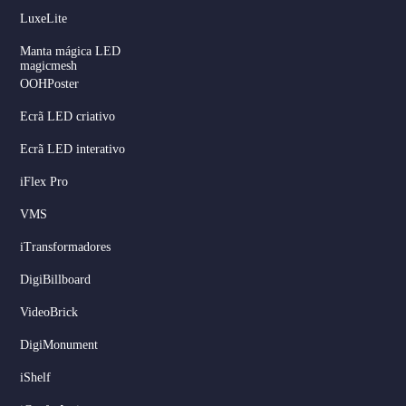
LuxeLite
Manta mágica LED
magicmesh
OOHPoster
Ecrã LED criativo
Ecrã LED interativo
iFlex Pro
VMS
iTransformadores
DigiBillboard
Serbian
VideoBrick
Dutch
DigiMonument
Hindi
iShelf
Italian