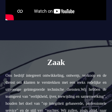
Zaak
Ons bedrijf integreert ontwikkeling, ontwerp, verkoop en de
dienst om klanten te verstrekken met een reeks redelijke en
uitvoerige geïntegreerde technische diensten.Wij hebben de
teamgeest van "eerlijkheid, ijver, toewijding en samenwerking",
houden het doel van "op integriteit gebaseerde, professionele
service" en de stijl van "nuchter, Wij zullen, zoals altijd, naar