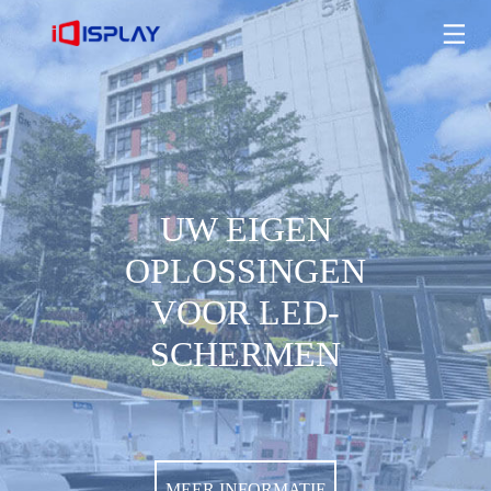
UW EIGEN OPLOSSINGEN VOOR LED-SCHERMEN
MEER INFORMATIE
UW EIGEN
OPLOSSINGEN
VOOR LED-
SCHERMEN
MEER INFORMATIE