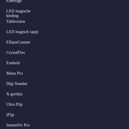
EzeeSign
LED magische
kleding
Tablevision
LED magisch tapijt
EllipseCounter
CrystalFlex
Eenheid
Masta Pro
Digi Standee
X-gordijn
Ultra Flip
iFlip
ImmerSiv Pro