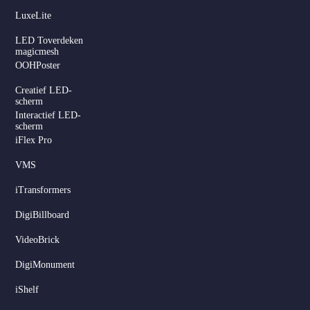
LuxeLite
LED Toverdeken
magicmesh
OOHPoster
Creatief LED-
scherm
Interactief LED-
scherm
iFlex Pro
VMS
iTransformers
DigiBillboard
Serbian
VideoBrick
Hindi
DigiMonument
Italian
iShelf
Russian