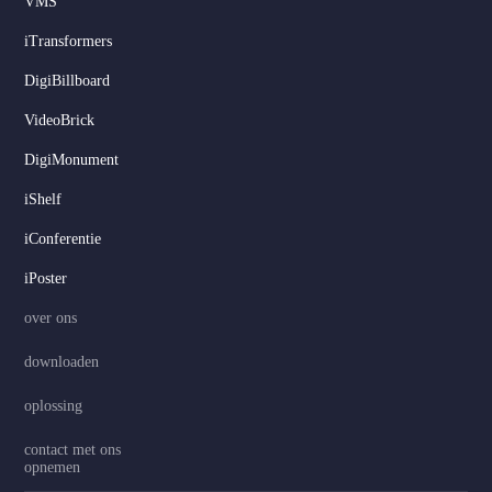
VMS
iTransformers
DigiBillboard
VideoBrick
DigiMonument
Serbian
iShelf
Hindi
iConferentie
Italian
iPoster
Russian
over ons
Korean
downloaden
Japanese
oplossing
German
Spanish
contact met ons
opnemen
Portuguese