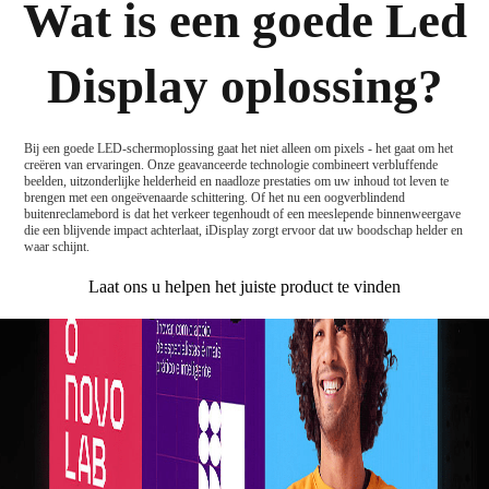
Wat is een goede Led
Display oplossing?
Bij een goede LED-schermoplossing gaat het niet alleen om pixels - het gaat om het
creëren van ervaringen. Onze geavanceerde technologie combineert verbluffende
beelden, uitzonderlijke helderheid en naadloze prestaties om uw inhoud tot leven te
brengen met een ongeëvenaarde schittering. Of het nu een oogverblindend
buitenreclamebord is dat het verkeer tegenhoudt of een meeslepende binnenweergave
die een blijvende impact achterlaat, iDisplay zorgt ervoor dat uw boodschap helder en
waar schijnt.
Laat ons u helpen het juiste product te vinden