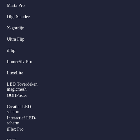
Masta Pro
Digi Standee
X-gordijn
Ultra Flip
iFlip
ImmerSiv Pro
LuxeLite
LED Toverdeken
magicmesh
OOHPoster
Creatief LED-
scherm
Interactief LED-
scherm
iFlex Pro