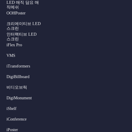
LED 매직 담요 매
직메쉬
OOHPoster
크리에이티브 LED
스크린
인터랙티브 LED
스크린
iFlex Pro
VMS
iTransformers
DigiBillboard
Serbian
비디오브릭
Dutch
DigiMonument
Hindi
Italian
iShelf
Russian
iConference
Japanese
iPoster