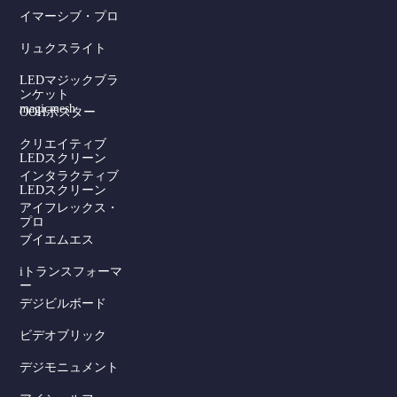
イマーシブ・プロ
リュクスライト
LEDマジックブラ
ンケット
magicmesh
OOHポスター
クリエイティブ
LEDスクリーン
インタラクティブ
LEDスクリーン
アイフレックス・
プロ
ブイエムエス
iトランスフォーマ
ー
デジビルボード
Serbian
ビデオブリック
Dutch
デジモニュメント
Hindi