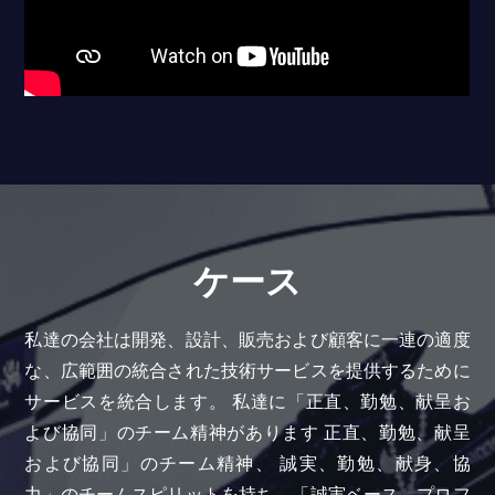
ケース
私達の会社は開発、設計、販売および顧客に一連の適度
な、広範囲の統合された技術サービスを提供するために
サービスを統合します。 私達に「正直、勤勉、献呈お
よび協同」のチーム精神があります 正直、勤勉、献呈
および協同」のチーム精神、 誠実、勤勉、献身、協
力」のチームスピリットを持ち、「誠実ベース、プロフ