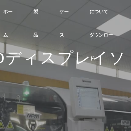
ホー
製
ケー
について
ム
品
ス
ダウンロー
Dディスプレイソ
ド
ン