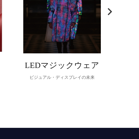
LEDマジックウェア
テー
ビジュアル・ディスプレイの未来
TableVisi
ク