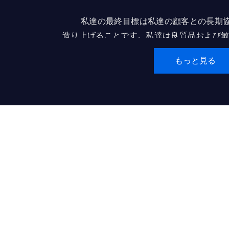
私達の最終目標は私達の顧客との長期
造り上げることです。私達は良質品および敏
ーザーのために役立つために何百ものまた
もっと見る
れた表示卸し業者または建築業者を助ける
なブランドに「iDisplay」を造ることの私
価値観：
顧客第一主義
価値を創造し、顧客と社会に価値を提供し続
今日のベストパフォーマンスが明日のベース
信頼がすべてを可能にする