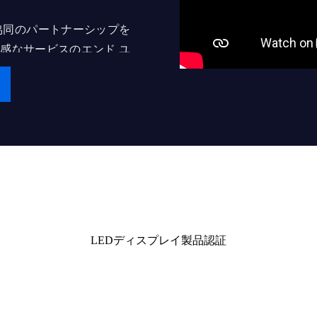
協同のパートナーシップを
感なサービスのエンド ユ
はたくさんのローカル導か
ことができる世界的に有名
達の夢を追求しています。
証明書
ける
ラインとなる
LEDディスプレイ製品認証