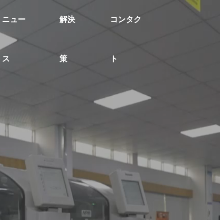
ニュー
解決
コンタク
ス
策
ト