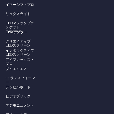
イマーシブ・プロ
リュクスライト
LEDマジックブラ
ンケット
magicmesh
OOHポスター
クリエイティブ
LEDスクリーン
インタラクティブ
LEDスクリーン
アイフレックス・
プロ
ブイエムエス
iトランスフォーマ
ー
デジビルボード
Serbian
ビデオブリック
Dutch
デジモニュメント
Hindi