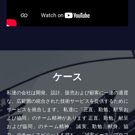
ケース
私達の会社は開発、設計、販売および顧客に一連の適度
な、広範囲の統合された技術サービスを提供するために
サービスを統合します。 私達に「正直、勤勉、献呈お
よび協同」のチーム精神があります 正直、勤勉、献呈
および協同」のチーム精神、 誠実、勤勉、献身、協
力」のチームスピリットを持ち、「誠実ベース、プロフ