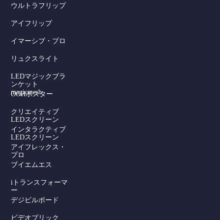
ウルトラフリップ
アイフリップ
イマーシブ・プロ
リュクスライト
LEDマジックブラ
ンケット
magicmesh
OOHポスター
クリエイティブ
LEDスクリーン
インタラクティブ
LEDスクリーン
アイフレックス・
プロ
ブイエムエス
iトランスフォーマ
ー
デジビルボード
ビデオブリック