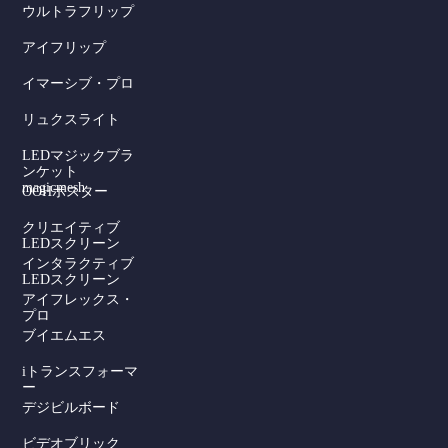
ウルトラフリップ
アイフリップ
イマーシブ・プロ
リュクスライト
LEDマジックブラ
ンケット
magicmesh
OOHポスター
クリエイティブ
LEDスクリーン
インタラクティブ
LEDスクリーン
アイフレックス・
プロ
ブイエムエス
iトランスフォーマ
ー
デジビルボード
ビデオブリック