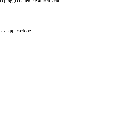
 pioggia battente e ai forti venti.
asi applicazione.