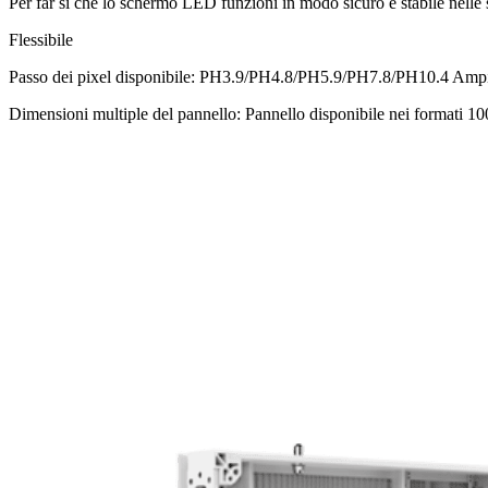
Per far sì che lo schermo LED funzioni in modo sicuro e stabile nelle sc
Flessibile
Passo dei pixel disponibile: PH3.9/PH4.8/PH5.9/PH7.8/PH10.4 Ampia s
Dimensioni multiple del pannello: Pannello disponibile nei forma