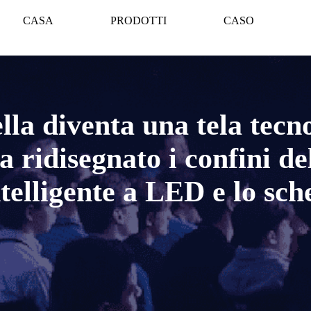
CASA
PRODOTTI
CASO
lla diventa una tela tecn
ha ridisegnato i confini d
ntelligente a LED e lo s