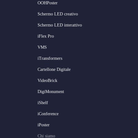
OOHPoster
Schermo LED creativo
Schermo LED interattivo
iFlex Pro
VMS
iTransformers
Cartellone Digitale
Serbian
VideoBrick
Dutch
DigiMonument
Hindi
iShelf
Russian
Korean
iConference
Japanese
iPoster
German
Chi siamo