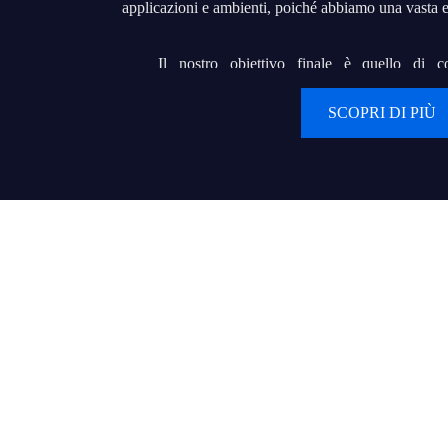
applicazioni e ambienti, poiché abbiamo una vast
Il nostro obiettivo finale è quello di c
cooperazione a lungo termine con i nostri clienti.
SCOPRI DI PIÙ
sogno di costruire "iDisplay" in un marchio di fa
centinaia o addirittura migliaia di grossisti o appalt
servire i loro utenti finali con prodotti di qualità e u
Valori:
Il cliente prima di tutto
Continuare a creare valori e a fornire valori ai clienti
La migliore prestazione di oggi è la base di partenz
La fiducia rende tutto possibile