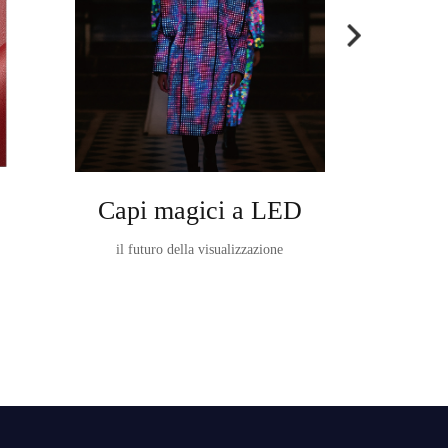
Capi magici a LED
Ta
il futuro della visualizzazione
TableVision È 