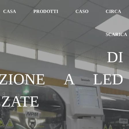
CASA
PRODOTTI
CASO
CIRCA
SCARICA
IONI DI
AZIONE A LED
ZZATE