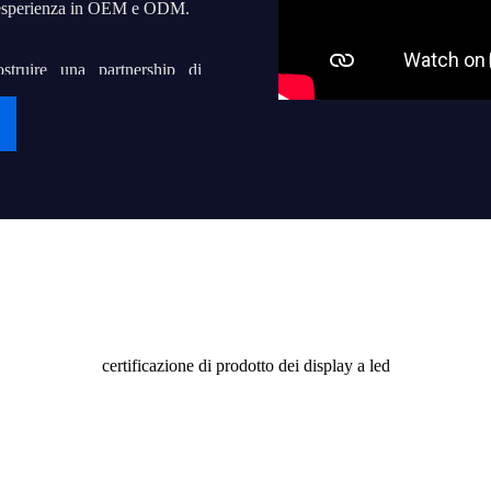
a esperienza in OEM e ODM.
ostruire una partnership di
 Stiamo perseguendo il nostro
ma mondiale che possa aiutare
atori locali di display a led a
n servizio delicato.
Certificato
 e alla società.
a di domani.
certificazione di prodotto dei display a led