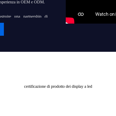
a esperienza in OEM e ODM.
ostruire una partnership di
 Stiamo perseguendo il nostro
ma mondiale che possa aiutare
atori locali di display a led a
n servizio delicato.
Certificato
 e alla società.
a di domani.
certificazione di prodotto dei display a led