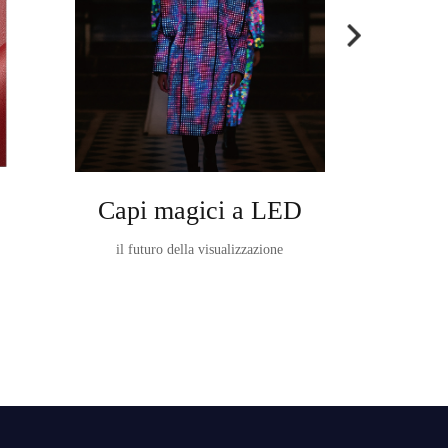
Capi magici a LED
Ta
il futuro della visualizzazione
TableVision È 