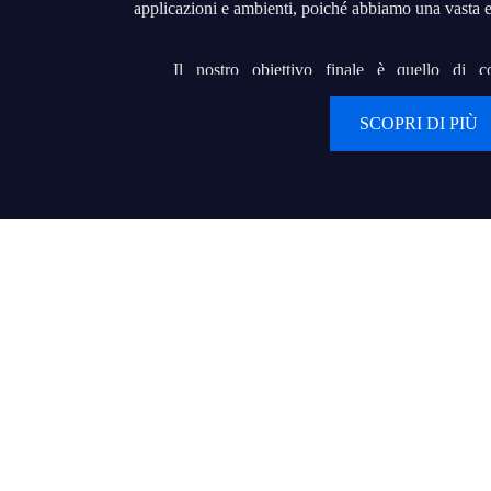
applicazioni e ambienti, poiché abbiamo una vast
Il nostro obiettivo finale è quello di c
cooperazione a lungo termine con i nostri clienti.
SCOPRI DI PIÙ
sogno di costruire "iDisplay" in un marchio di fa
centinaia o addirittura migliaia di grossisti o appalt
servire i loro utenti finali con prodotti di qualità e u
Valori:
Il cliente prima di tutto
Continuare a creare valori e a fornire valori ai clienti
La migliore prestazione di oggi è la base di partenz
La fiducia rende tutto possibile