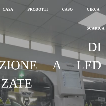
CASA
PRODOTTI
CASO
CIRCA
SCARICA
IONI DI
AZIONE A LED
ZZATE