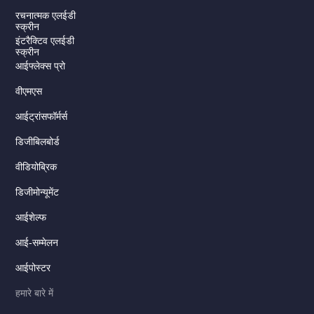
रचनात्मक एलईडी
स्क्रीन
इंटरैक्टिव एलईडी
स्क्रीन
आईफ्लेक्स प्रो
वीएमएस
आईट्रांसफॉर्मर्स
डिजीबिलबोर्ड
वीडियोब्रिक
डिजीमोन्यूमेंट
Serbian
आईशेल्फ
Dutch
Italian
आई-सम्मेलन
Russian
आईपोस्टर
Korean
हमारे बारे में
Japanese