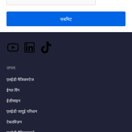
सबमिट
उत्पाद
एलईडी मैजिकस्टेज
ईगल विंग
ईज़ीसाइन
एलईडी जादुई परिधान
टेबलविज़न