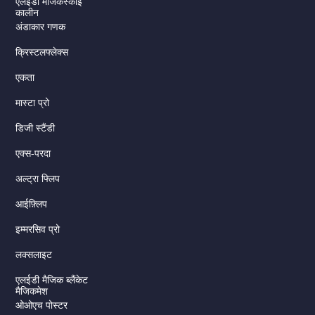
एलईडी मैजिकस्काई
कालीन
अंडाकार गणक
क्रिस्टलफ्लेक्स
एकता
मास्टा प्रो
डिजी स्टैंडी
एक्स-परदा
अल्ट्रा फ्लिप
आईफ़्लिप
इम्मरसिव प्रो
लक्सलाइट
एलईडी मैजिक ब्लैंकेट
मैजिकमेश
ओओएच पोस्टर