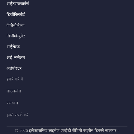
आईट्रांसफॉर्मर्स
डिजीबिलबोर्ड
वीडियोब्रिक
डिजीमोन्यूमेंट
Serbian
आईशेल्फ
Dutch
Italian
आई-सम्मेलन
Russian
आईपोस्टर
Korean
हमारे बारे में
Japanese
डाउनलोड
German
समाधान
Spanish
हमसे संपर्क करें
Portuguese
French
© 2026 इलेक्ट्रॉनिक साइनेज एलईडी वीडियो स्क्रीन डिस्प्ले सप्लायर -