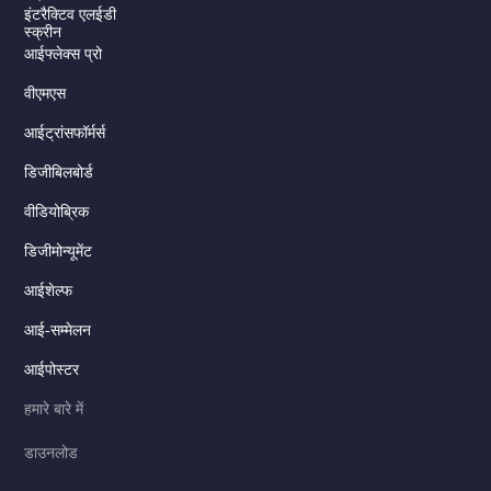
इंटरैक्टिव एलईडी
स्क्रीन
आईफ्लेक्स प्रो
वीएमएस
आईट्रांसफॉर्मर्स
डिजीबिलबोर्ड
वीडियोब्रिक
डिजीमोन्यूमेंट
Serbian
आईशेल्फ
Dutch
Italian
आई-सम्मेलन
Russian
आईपोस्टर
Korean
हमारे बारे में
Japanese
डाउनलोड
German