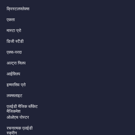
क्रिस्टलफ्लेक्स
एकता
मास्टा प्रो
डिजी स्टैंडी
एक्स-परदा
अल्ट्रा फ्लिप
आईफ़्लिप
इम्मरसिव प्रो
लक्सलाइट
एलईडी मैजिक ब्लैंकेट
मैजिकमेश
ओओएच पोस्टर
रचनात्मक एलईडी
स्क्रीन