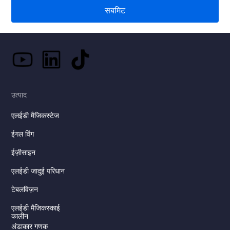
सबमिट
उत्पाद
एलईडी मैजिकस्टेज
ईगल विंग
ईज़ीसाइन
एलईडी जादुई परिधान
टेबलविज़न
एलईडी मैजिकस्काई
कालीन
अंडाकार गणक