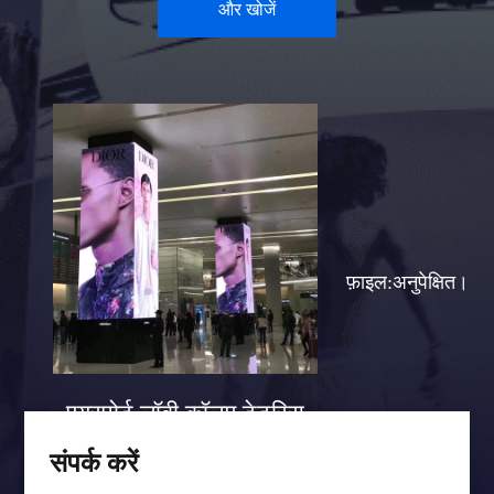
और खोजें
फ़ाइल:अनुपेक्षित।
एयरपोर्ट लॉबी कॉलम टेटरिस
स्क्रीन केस
संपर्क करें