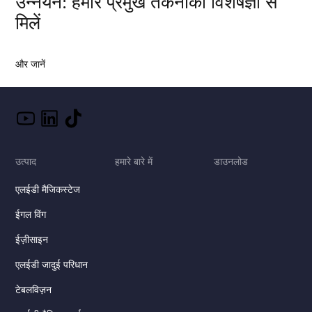
उन्नयन: हमारे प्रमुख तकनीकी विशेषज्ञों से
मिलें
और जानें
उत्पाद
हमारे बारे में
डाउनलोड
एलईडी मैजिकस्टेज
ईगल विंग
ईज़ीसाइन
एलईडी जादुई परिधान
टेबलविज़न