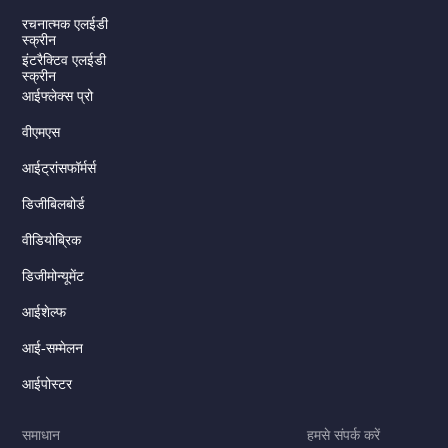
रचनात्मक एलईडी
स्क्रीन
इंटरैक्टिव एलईडी
स्क्रीन
आईफ्लेक्स प्रो
वीएमएस
आईट्रांसफॉर्मर्स
डिजीबिलबोर्ड
Serbian
वीडियोब्रिक
Dutch
डिजीमोन्यूमेंट
Italian
Russian
आईशेल्फ
Korean
आई-सम्मेलन
Japanese
आईपोस्टर
German
समाधान
हमसे संपर्क करें
Spanish