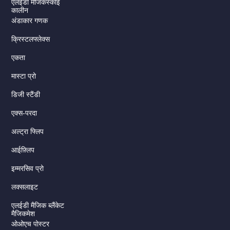
एलईडी मैजिकस्काई
कालीन
अंडाकार गणक
क्रिस्टलफ्लेक्स
एकता
मास्टा प्रो
डिजी स्टैंडी
एक्स-परदा
अल्ट्रा फ्लिप
आईफ़्लिप
इम्मरसिव प्रो
लक्सलाइट
एलईडी मैजिक ब्लैंकेट
मैजिकमेश
ओओएच पोस्टर