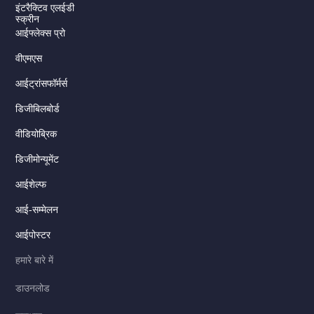
इंटरैक्टिव एलईडी
स्क्रीन
आईफ्लेक्स प्रो
वीएमएस
आईट्रांसफॉर्मर्स
डिजीबिलबोर्ड
वीडियोब्रिक
डिजीमोन्यूमेंट
Serbian
आईशेल्फ
Dutch
Italian
आई-सम्मेलन
Russian
आईपोस्टर
Korean
हमारे बारे में
Japanese
डाउनलोड
German