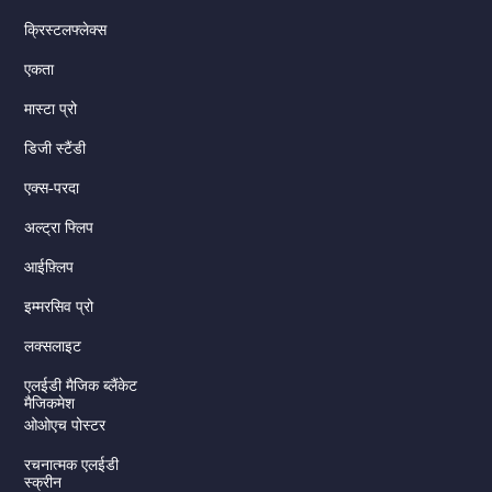
क्रिस्टलफ्लेक्स
एकता
मास्टा प्रो
डिजी स्टैंडी
एक्स-परदा
अल्ट्रा फ्लिप
आईफ़्लिप
इम्मरसिव प्रो
लक्सलाइट
एलईडी मैजिक ब्लैंकेट
मैजिकमेश
ओओएच पोस्टर
रचनात्मक एलईडी
स्क्रीन