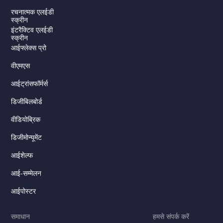
रचनात्मक एलईडी
स्क्रीन
इंटरैक्टिव एलईडी
स्क्रीन
आईफ्लेक्स प्रो
वीएमएस
आईट्रांसफॉर्मर्स
डिजीबिलबोर्ड
Serbian
वीडियोब्रिक
Dutch
डिजीमोन्यूमेंट
Italian
Russian
आईशेल्फ
Korean
आई-सम्मेलन
Japanese
आईपोस्टर
German
समाधान
हमसे संपर्क करें
Spanish