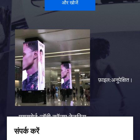
और खोजें
फ़ाइल:अनुपेक्षित।
एयरपोर्ट लॉबी कॉलम टेटरिस
स्क्रीन केस
संपर्क करें