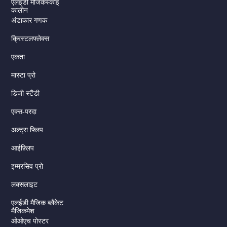
एलईडी मैजिकस्काई
कालीन
अंडाकार गणक
क्रिस्टलफ्लेक्स
एकता
मास्टा प्रो
डिजी स्टैंडी
एक्स-परदा
अल्ट्रा फ्लिप
आईफ़्लिप
इम्मरसिव प्रो
लक्सलाइट
एलईडी मैजिक ब्लैंकेट
मैजिकमेश
ओओएच पोस्टर