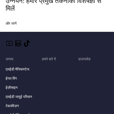
उन्नयन: हमारे प्रमुख तकनीकी विशेषज्ञों से
मिलें
और जानें
उत्पाद
हमारे बारे में
डाउनलोड
एलईडी मैजिकस्टेज
ईगल विंग
ईज़ीसाइन
एलईडी जादुई परिधान
टेबलविज़न