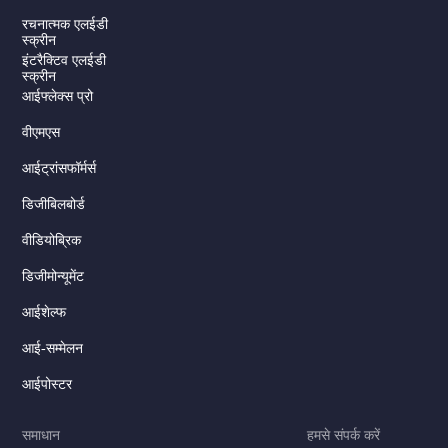
रचनात्मक एलईडी
स्क्रीन
इंटरैक्टिव एलईडी
स्क्रीन
आईफ्लेक्स प्रो
वीएमएस
आईट्रांसफॉर्मर्स
डिजीबिलबोर्ड
Serbian
वीडियोब्रिक
Dutch
डिजीमोन्यूमेंट
Italian
Russian
आईशेल्फ
Korean
आई-सम्मेलन
Japanese
आईपोस्टर
German
समाधान
हमसे संपर्क करें
Spanish