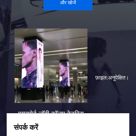
और खोजें
फ़ाइल:अनुपेक्षित।
एयरपोर्ट लॉबी कॉलम टेटरिस
स्क्रीन केस
संपर्क करें