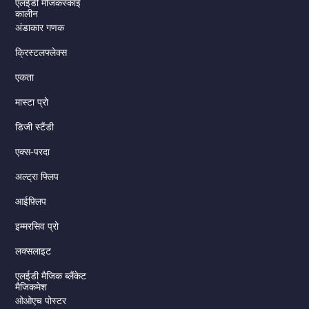
एलईडी मैजिकस्काई
कालीन
अंडाकार गणक
क्रिस्टलफ्लेक्स
एकता
मास्टा प्रो
डिजी स्टैंडी
एक्स-परदा
अल्ट्रा फ्लिप
आईफ़्लिप
इम्मरसिव प्रो
लक्सलाइट
एलईडी मैजिक ब्लैंकेट
मैजिकमेश
ओओएच पोस्टर