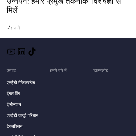
उन्नयन: हमारे प्रमुख तकनीकी विशेषज्ञों से
मिलें
और जानें
उत्पाद
हमारे बारे में
डाउनलोड
एलईडी मैजिकस्टेज
ईगल विंग
ईज़ीसाइन
एलईडी जादुई परिधान
टेबलविज़न