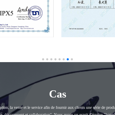
Cas
ion, la vente et le service afin de fournir aux clients une série de prod
ce, dévouement et collaboration". Nous avons un esprit d'équipe "honnê