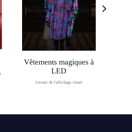
Vêtements magiques à
Ta
LED
n
TableVision It e
l'avenir de l'affichage visuel