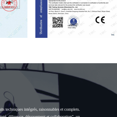
uits techniques intégrés, raisonnables et complets.
teté, diligence, dévouement et collaboration", un