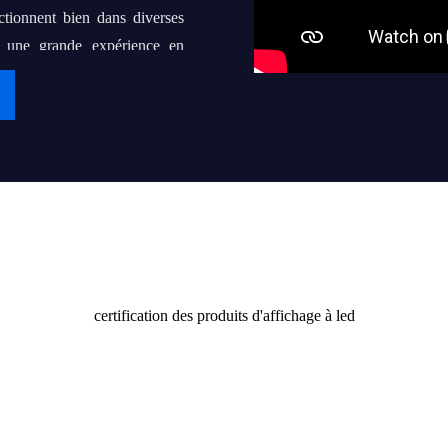
ctionnent bien dans diverses
s une grande expérience en
at de coopération à long terme
aire de "iDisplay" une marque
nes, voire des milliers de
Certificat
 utilisateurs finaux avec des
certification des produits d'affichage à led
rs aux clients et à la société.
érence de demain.