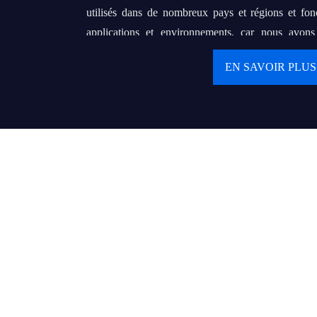
utilisés dans de nombreux pays et régions et fon
applications et environnements, car nous avon
matière d'OEM et d'ODM.
EN SAVOIR PLUS
Notre objectif final est d'établir un partenari
avec nos clients. Nous poursuivons notre rêve de f
de renommée mondiale qui peut aider des centai
grossistes ou d'entrepreneurs locaux à servir leurs
produits de qualité et un service délicat.
Valeurs :
● Le client d'abord
● Continuer à créer des valeurs et à fournir des valeu
● La meilleure performance d'aujourd'hui est la réf
● La confiance rend tout possible