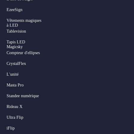
EzeeSign
Vêtements magiques
à LED
Tablevision
Tapis LED
Magicsky
Compteur d'ellipses
CrystalFlex
L'unité
Masta Pro
Standee numérique
Rideau X
Ultra Flip
iFlip