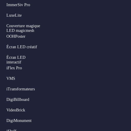
ImmerSiv Pro
LuxeLite
Couverture magique
LED magicmesh
OOHPoster
Écran LED créatif
Écran LED
interactif
iFlex Pro
VMS
iTransformateurs
DigiBillboard
Serbian
VideoBrick
Dutch
DigiMonument
Hindi