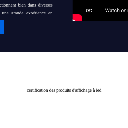
ctionnent bien dans diverses
s une grande expérience en
at de coopération à long terme
aire de "iDisplay" une marque
nes, voire des milliers de
Certificat
 utilisateurs finaux avec des
certification des produits d'affichage à led
rs aux clients et à la société.
érence de demain.