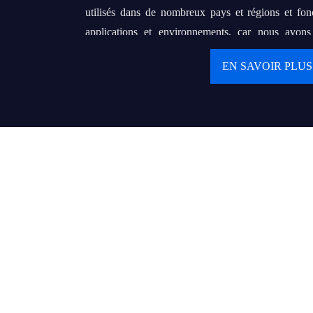
utilisés dans de nombreux pays et régions et fon
applications et environnements, car nous avon
matière d'OEM et d'ODM.
EN SAVOIR PLUS
Notre objectif final est d'établir un partenari
avec nos clients. Nous poursuivons notre rêve de f
de renommée mondiale qui peut aider des centai
grossistes ou d'entrepreneurs locaux à servir leurs
produits de qualité et un service délicat.
Valeurs :
● Le client d'abord
● Continuer à créer des valeurs et à fournir des valeu
● La meilleure performance d'aujourd'hui est la réf
● La confiance rend tout possible