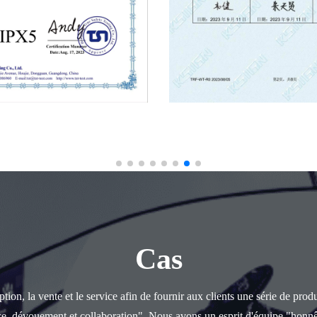
Cas
ion, la vente et le service afin de fournir aux clients une série de prod
ce, dévouement et collaboration". Nous avons un esprit d'équipe "honnê