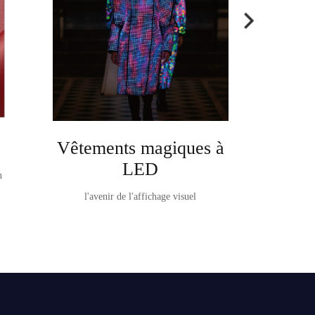
Vêtements magiques à
Ta
LED
n
TableVision It e
l'avenir de l'affichage visuel