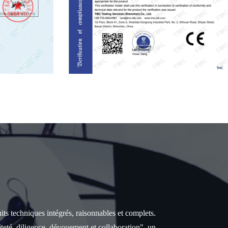
uits techniques intégrés, raisonnables et complets.
teté, diligence, dévouement et collaboration", un