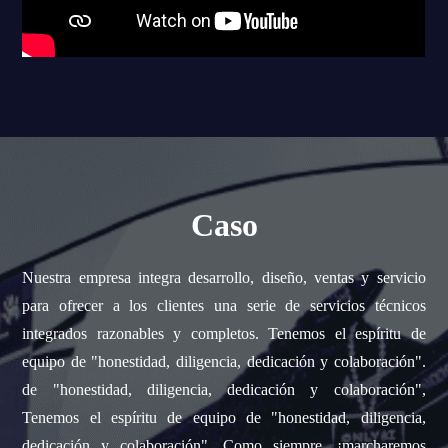
Caso
Nuestra empresa integra desarrollo, diseño, ventas y servicio
para ofrecer a los clientes una serie de servicios técnicos
integrados razonables y completos. Tenemos el espíritu de
equipo de "honestidad, diligencia, dedicación y colaboración".
de "honestidad, diligencia, dedicación y colaboración",
Tenemos el espíritu de equipo de "honestidad, diligencia,
dedicación y colaboración", Como siempre, ¡marcharemos