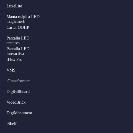
LuxeLite
Manta mágica LED
magicmesh
Cartel OOHP
Pantalla LED
creativa
Pantalla LED
interactiva
iFlex Pro
VMS
iTransformers
DigiBillboard
Serbian
VideoBrick
Dutch
DigiMonument
Hindi
iShelf
Italian