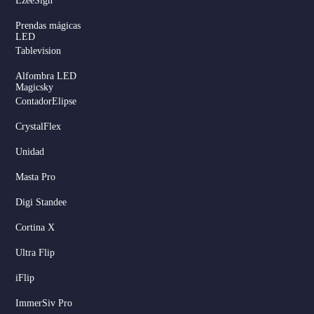
EzeeSign
Prendas mágicas
LED
Tablevision
Alfombra LED
Magicsky
ContadorElipse
CrystalFlex
Unidad
Masta Pro
Digi Standee
Cortina X
Ultra Flip
iFlip
ImmerSiv Pro