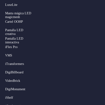
LuxeLite
Manta mágica LED
magicmesh
Cartel OOHP
Pantalla LED
creativa
Pantalla LED
interactiva
iFlex Pro
VMS
iTransformers
DigiBillboard
Serbian
VideoBrick
Dutch
DigiMonument
Hindi
iShelf
Italian