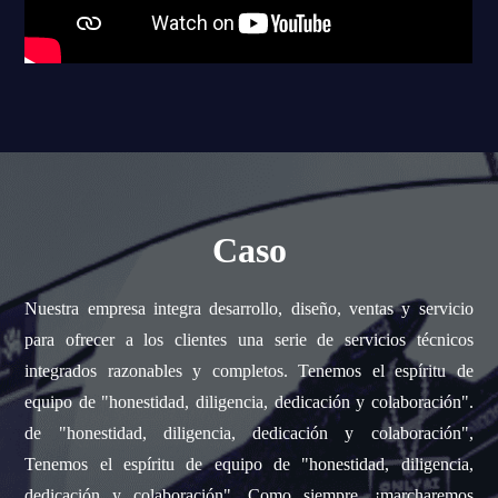
Caso
Nuestra empresa integra desarrollo, diseño, ventas y servicio
para ofrecer a los clientes una serie de servicios técnicos
integrados razonables y completos. Tenemos el espíritu de
equipo de "honestidad, diligencia, dedicación y colaboración".
de "honestidad, diligencia, dedicación y colaboración",
Tenemos el espíritu de equipo de "honestidad, diligencia,
dedicación y colaboración", Como siempre, ¡marcharemos