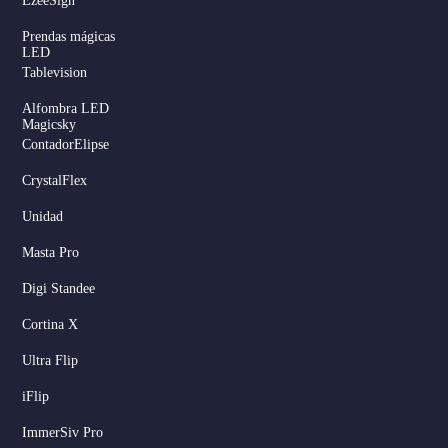
EzeeSign
Prendas mágicas
LED
Tablevision
Alfombra LED
Magicsky
ContadorElipse
CrystalFlex
Unidad
Masta Pro
Digi Standee
Cortina X
Ultra Flip
iFlip
ImmerSiv Pro