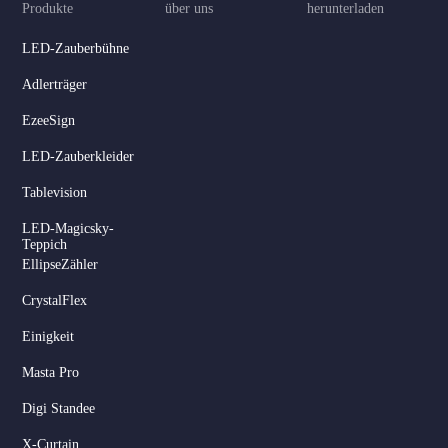
Produkte
über uns
herunterladen
LED-Zauberbühne
Adlerträger
EzeeSign
LED-Zauberkleider
Tablevision
LED-Magicsky-
Teppich
EllipseZähler
CrystalFlex
Einigkeit
Masta Pro
Digi Standee
X-Curtain