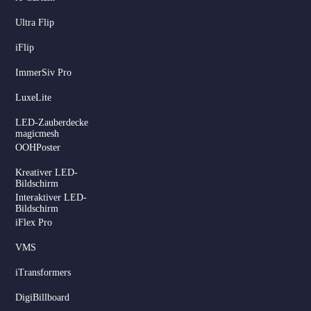
Ultra Flip
iFlip
ImmerSiv Pro
LuxeLite
LED-Zauberdecke
magicmesh
OOHPoster
Kreativer LED-
Bildschirm
Interaktiver LED-
Bildschirm
iFlex Pro
VMS
iTransformers
DigiBillboard