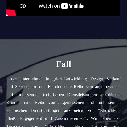
Fall
Unser Unternehmen integriert Entwicklung, Design, Verkauf
und Service, um den Kunden eine Reihe von angemessenen
und umfassenden technischen Dienstleistungen anzubieten.
Kunden eine Reihe von angemessenen und umfassenden
technischen Dienstleistungen anzubieten. von "Ehrlichkeit,
Fleiß, Engagement und Zusammenarbeit", Wir haben den
Teamgeist von "Ehrlichkeit, Fleiß, Hingabe und