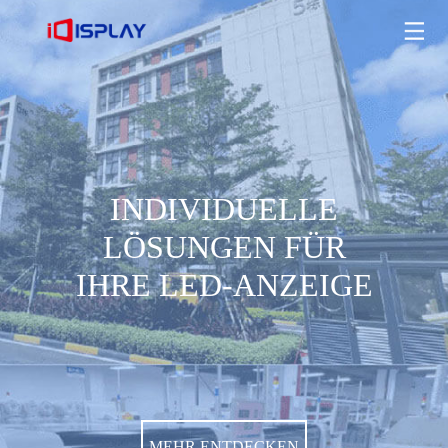
INDIVIDUELLE LÖSUNGEN FÜR IHRE LED-ANZEIGE
MEHR ENTDECKEN
INDIVIDUELLE
LÖSUNGEN FÜR
IHRE LED-ANZEIGE
MEHR ENTDECKEN