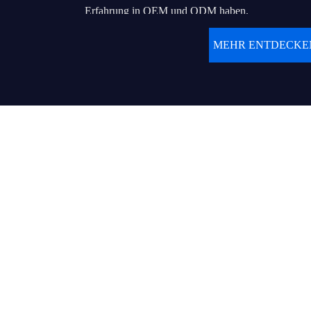
Erfahrung in OEM und ODM haben.
MEHR ENTDECKE
Unser endgültiges Ziel ist es, eine langfrist
Kunden aufzubauen. Wir verfolgen unseren T
weltbekannte Marke zu bauen, die Hunderten oder
LED-Display-Großhändlern oder Auftragnehme
Endverbraucher mit Qualitätsprodukt und feinem Se
Werte:
● Kunde zuerst
● Weiterhin Werte schaffen und Werte für Kunden u
● Die beste Leistung von heute ist die Ausgangsba
● Vertrauen macht alles möglich