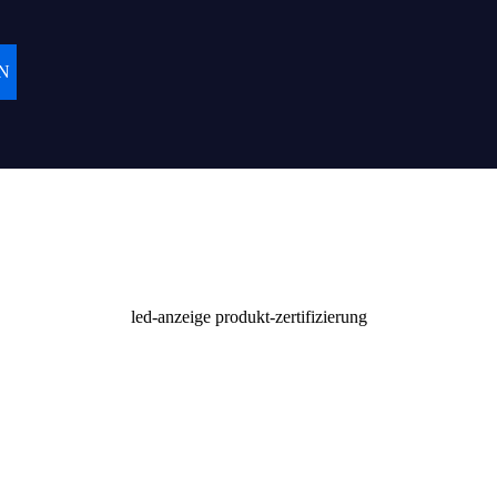
N
ige Partnerschaft mit unseren
raum, "iDisplay" in eine
 sogar Tausenden von lokalen
rn helfen kann, für ihre
Zertifikat
rvice zu dienen.
led-anzeige produkt-zertifizierung
nd Gesellschaft liefern
sis von morgen