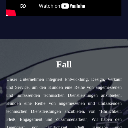
Fall
Unser Unternehmen integriert Entwicklung, Design, Verkauf
und Service, um den Kunden eine Reihe von angemessenen
und umfassenden technischen Dienstleistungen anzubieten.
Kunden eine Reihe von angemessenen und umfassenden
technischen Dienstleistungen anzubieten. von "Ehrlichkeit,
Fleiß, Engagement und Zusammenarbeit", Wir haben den
Teamgeist von "Ehrlichkeit, Fleiß, Hingabe und