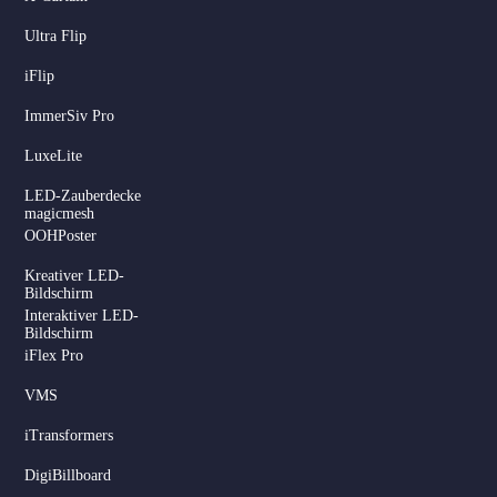
Ultra Flip
iFlip
ImmerSiv Pro
LuxeLite
LED-Zauberdecke
magicmesh
OOHPoster
Kreativer LED-
Bildschirm
Interaktiver LED-
Bildschirm
iFlex Pro
VMS
iTransformers
DigiBillboard