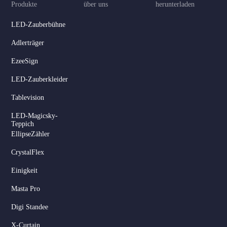
Produkte
über uns
herunterladen
LED-Zauberbühne
Adlerträger
EzeeSign
LED-Zauberkleider
Tablevision
LED-Magicsky-
Teppich
EllipseZähler
CrystalFlex
Einigkeit
Masta Pro
Digi Standee
X-Curtain