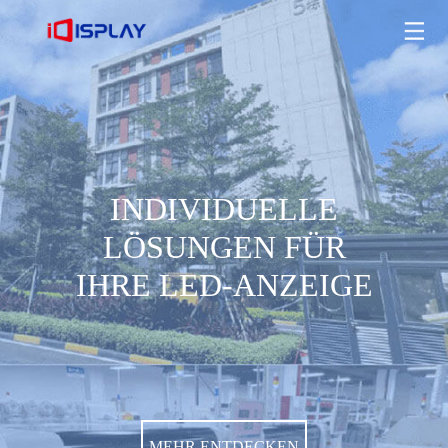
INDIVIDUELLE LÖSUNGEN FÜR IHRE LED-ANZEIGE
MEHR ENTDECKEN
INDIVIDUELLE
LÖSUNGEN FÜR
IHRE LED-ANZEIGE
MEHR ENTDECKEN