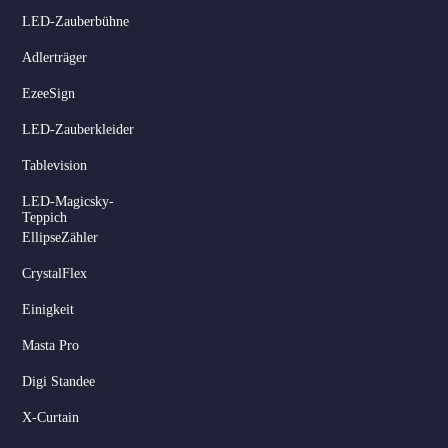
LED-Zauberbühne
Adlerträger
EzeeSign
LED-Zauberkleider
Tablevision
LED-Magicsky-
Teppich
EllipseZähler
CrystalFlex
Einigkeit
Masta Pro
Digi Standee
X-Curtain