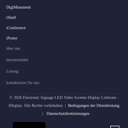
DigiMonument
Serbian
iShelf
Dutch
iConference
Hindi
iPoster
Italian
über uns
Russian
herunterladen
Korean
Lösung
Japanese
Spanish
kontaktieren Sie uns
Portuguese
© 2026 Electronic Signage LED Video Screens Display Lieferant -
French
iDisplay. Alle Rechte vorbehalten. |
Bedingungen der Dienstleistung
Arabic
|
Datenschutzbestimmungen
English