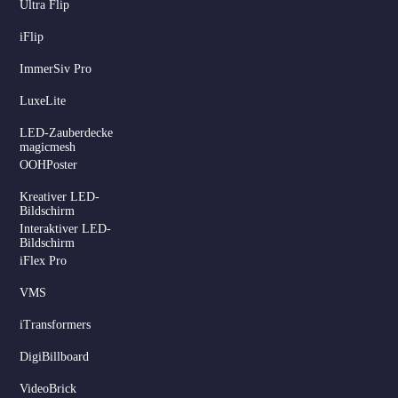
Ultra Flip
iFlip
ImmerSiv Pro
LuxeLite
LED-Zauberdecke
magicmesh
OOHPoster
Kreativer LED-
Bildschirm
Interaktiver LED-
Bildschirm
iFlex Pro
VMS
iTransformers
DigiBillboard
VideoBrick