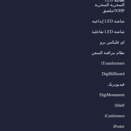
بطانية LED
السحرية السحرية
OOHPملصق
شاشة LED إبداعية
شاشة LED تفاعلية
اي فليكس برو
نظام مراقبة السفن
iTransformers
DigiBillboard
Serbian
فيديوبريك
Dutch
DigiMonument
Hindi
iShelf
Italian
iConference
Russian
iPoster