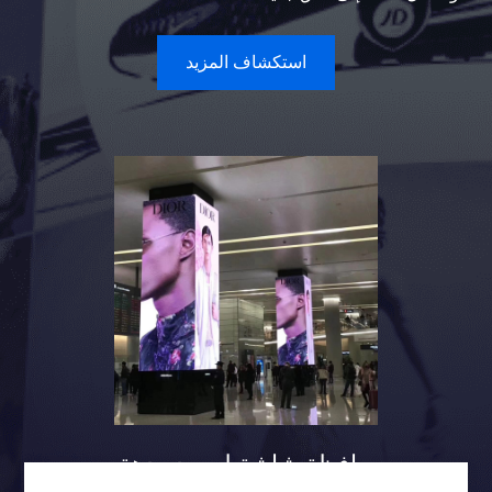
استكشاف المزيد
حافظة شاشة لعمود ردهة
المطار تتريس