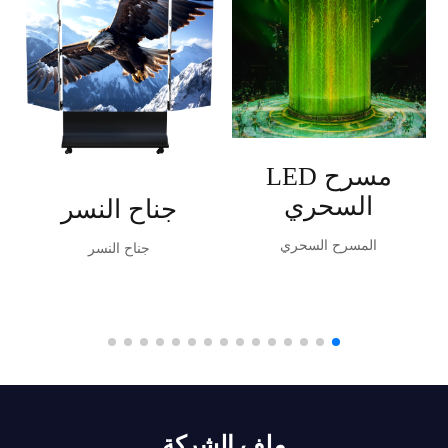
مسرح LED
السحري
جناح النسر
المسرح السحري
جناح النسر
ملف الشركة