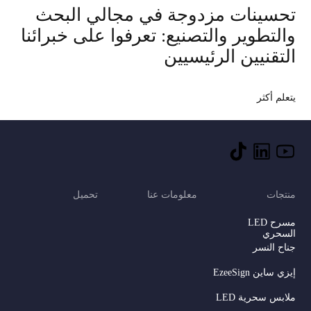
تحسينات مزدوجة في مجالي البحث
والتطوير والتصنيع: تعرفوا على خبرائنا
التقنيين الرئيسيين
يتعلم أكثر
منتجات
معلومات عنا
تحميل
مسرح LED
السحري
جناح النسر
إيزي ساين EzeeSign
ملابس سحرية LED