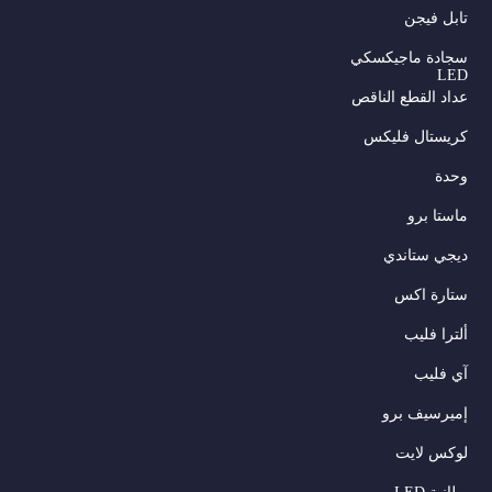
تابل فيجن
سجادة ماجيكسكي
LED
عداد القطع الناقص
كريستال فليكس
وحدة
ماستا برو
ديجي ستاندي
ستارة اكس
ألترا فليب
آي فليب
إميرسيف برو
لوكس لايت