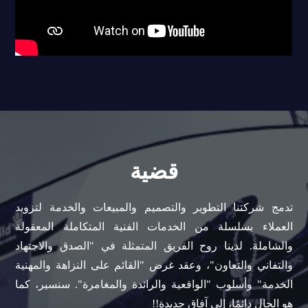
قضية
تدمج شركتنا التطوير والتصميم والمبيعات والخدمة لتزويد
العملاء بسلسلة من الخدمات الفنية المتكاملة المعقولة
والشاملة. لدينا روح الفريق المتمثلة في "الصدق والاجتهاد
والتفاني والتعاون"، وعقد غرض "القائم على النزاهة والمهنية
الخدمة" وأسلوب "الواقعية والرائدة والمغامرة". سنسير، كما
هو الحال دائمًا، إلى آفاق جديدة!!