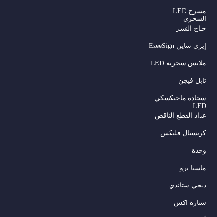
مسرح LED
السحري
جناح النسر
إيزي ساين EzeeSign
ملابس سحرية LED
تابل فيجن
سجادة ماجيكسكي
LED
عداد القطع الناقص
كريستال فليكس
وحدة
ماستا برو
ديجي ستاندي
ستارة اكس