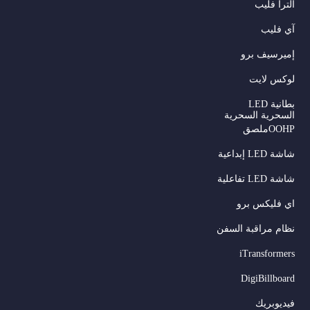
ألترا فليب
آي فليب
إميرسيف برو
لوكس لايت
بطانية LED
السحرية السحرية
OOHPملصق
شاشة LED إبداعية
شاشة LED تفاعلية
اي فليكس برو
نظام مراقبة السفن
iTransformers
DigiBillboard
فيديوبريك