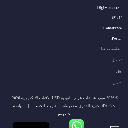
DigiMonument
Serbian
iShelf
Dutch
iConference
Hindi
iPoster
Italian
معلومات عنا
Russian
تحميل
Korean
حل
Japanese
German
اتصل بنا
Spanish
© 2026 مورد شاشات عرض الفيديو LED للافتات الإلكترونية 2026 -
Portuguese
iDisplay. جميع الحقوق محفوظة. |
شروط الخدمة
|
سياسة
French
الخصوصية
English